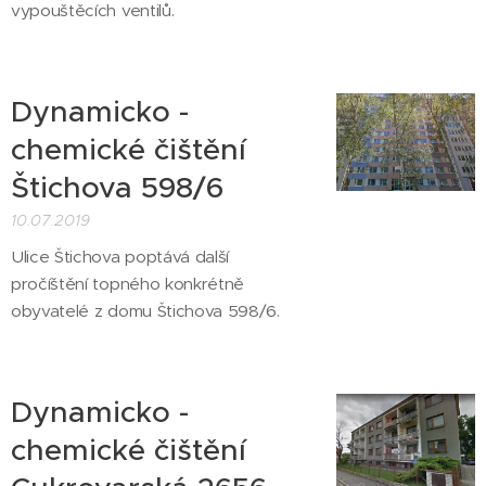
vypouštěcích ventilů.
Dynamicko -
chemické čištění
Štichova 598/6
10.07.2019
Ulice Štichova poptává další
pročíštění topného konkrétně
obyvatelé z domu Štichova 598/6.
Dynamicko -
chemické čištění