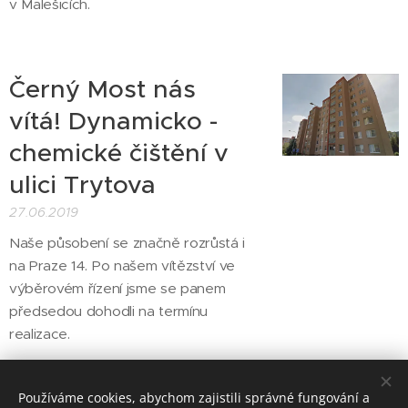
v Malešicích.
Černý Most nás
vítá! Dynamicko -
chemické čištění v
ulici Trytova
27.06.2019
Naše působení se značně rozrůstá i
na Praze 14. Po našem vítězství ve
výběrovém řízení jsme se panem
předsedou dohodli na termínu
realizace.
Starší články
Používáme cookies, abychom zajistili správné fungování a