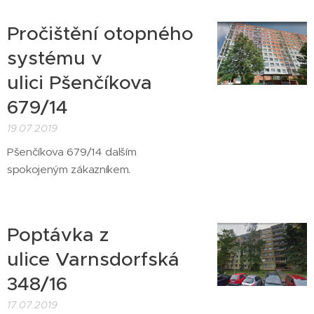
Pročištění otopného
systému v
ulici Pšenčíkova
679/14
19.07.2019
Pšenčíkova 679/14 dalším
spokojeným zákazníkem.
Poptávka z
ulice Varnsdorfská
348/16
17.07.2019