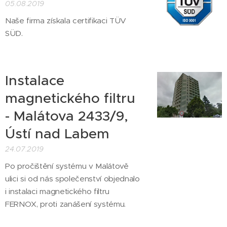
05.08.2019
Naše firma získala certifikaci TÜV
SÜD.
Instalace
magnetického filtru
- Malátova 2433/9,
Ústí nad Labem
24.07.2019
Po pročištění systému v Malátově
ulici si od nás společenství objednalo
i instalaci magnetického filtru
FERNOX, proti zanášení systému.